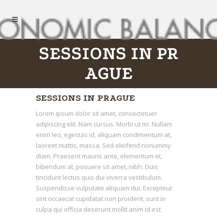
SESSIONS IN PR
AGUE
SESSIONS IN PRAGUE
Lorem ipsum dolor sit amet, consectetuer
adipiscing elit. Nam cursus. Morbi ut mi. Nullam
enim leo, egestas id, aliquam condimentum at,
laoreet mattis, massa. Sed eleifend nonummy
diam. Praesent mauris ante, elementum et,
bibendum at, posuere sit amet, nibh. Duis
tincidunt lectus quis dui viverra vestibulum.
Suspendisse vulputate aliquam dui. Excepteur
sint occaecat cupidatat non proident, sunt in
culpa qui officia deserunt mollit anim id est