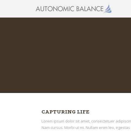
CAPTURING LIFE
Lorem ipsum dolor sit amet, consectetuer adipiscing
Nam cursus. Morbi ut mi. Nullam enim leo, egestas 