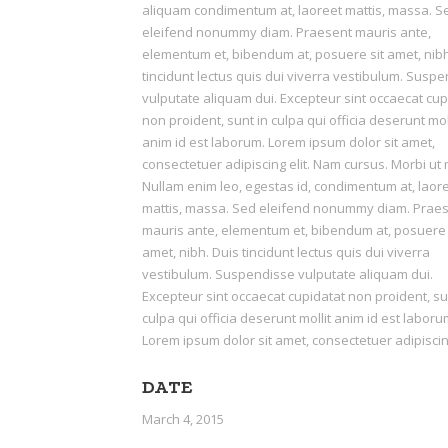
aliquam condimentum at, laoreet mattis, massa. S
eleifend nonummy diam. Praesent mauris ante,
elementum et, bibendum at, posuere sit amet, nibh
tincidunt lectus quis dui viverra vestibulum. Susp
vulputate aliquam dui. Excepteur sint occaecat cup
non proident, sunt in culpa qui officia deserunt mol
anim id est laborum. Lorem ipsum dolor sit amet,
consectetuer adipiscing elit. Nam cursus. Morbi ut 
Nullam enim leo, egestas id, condimentum at, laor
mattis, massa. Sed eleifend nonummy diam. Prae
mauris ante, elementum et, bibendum at, posuere 
amet, nibh. Duis tincidunt lectus quis dui viverra
vestibulum. Suspendisse vulputate aliquam dui.
Excepteur sint occaecat cupidatat non proident, su
culpa qui officia deserunt mollit anim id est laboru
Lorem ipsum dolor sit amet, consectetuer adipiscing
DATE
March 4, 2015