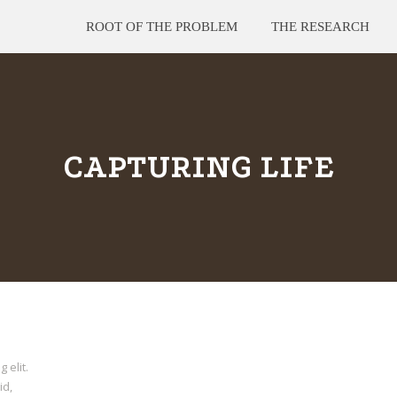
ROOT OF THE PROBLEM
THE RESEARCH
CAPTURING LIFE
 elit.
id,