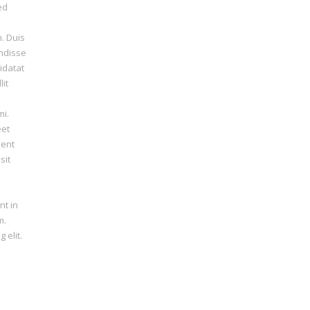
ed
. Duis
endisse
idatat
lit
mi.
eet
sent
sit
nt in
m.
 elit.